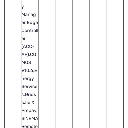
y
Manag
er Edge
Controll
er
(ACC-
AP),CO
MOS
V10.6,E
nergy
Service
s,Grids
cale X
Prepay,
SINEMA
Remote