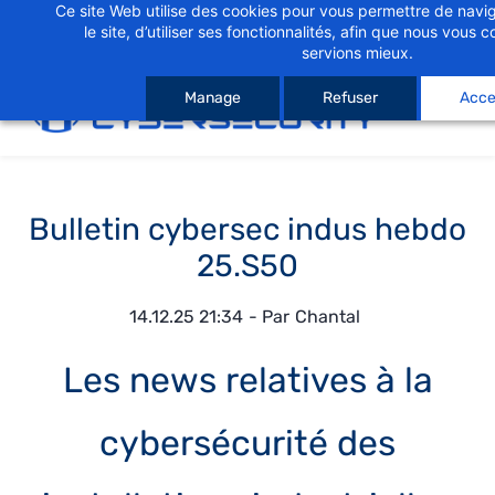
Ce site Web utilise des cookies pour vous permettre de navig
Skip
Skip
le site, d’utiliser ses fonctionnalités, afin que nous vous
to
to
servions mieux.
search
main
Manage
Refuser
Accep
content
Bulletin cybersec indus hebdo
25.S50
14.12.25 21:34
- Par
Chantal
Les news relatives à la
cybersécurité des