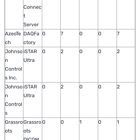
Connec
t
Server
AzeoTe
DAQFa
0
7
0
0
7
ch
ctory
Johnso
iSTAR
0
2
0
0
2
n
Ultra
Control
s Inc.
Johnso
iSTAR
0
2
0
0
2
n
Ultra
Control
s
Grassro
Grassro
0
0
1
0
1
ots
ots
DICOM