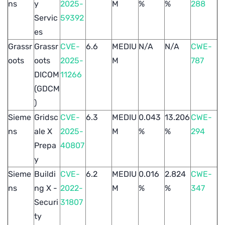
ns
y
2025-
M
%
%
288
Servic
59392
es
Grassr
Grassr
CVE-
6.6
MEDIU
N/A
N/A
CWE-
oots
oots
2025-
M
787
DICOM
11266
(GDCM
)
Sieme
Gridsc
CVE-
6.3
MEDIU
0.043
13.206
CWE-
ns
ale X
2025-
M
%
%
294
Prepa
40807
y
Sieme
Buildi
CVE-
6.2
MEDIU
0.016
2.824
CWE-
ns
ng X -
2022-
M
%
%
347
Securi
31807
ty