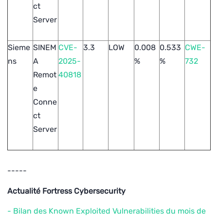
ct
Server
Sieme
SINEM
CVE-
3.3
LOW
0.008
0.533
CWE-
ns
A
2025-
%
%
732
Remot
40818
e
Conne
ct
Server
-----
Actualité Fortress Cybersecurity
- Bilan des Known Exploited Vulnerabilities du mois de