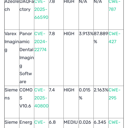
AzeoTe
DAQFa
CVE-
7.8
HIGH
N/A
N/A
CWE-
ch
ctory
2025-
787
66590
Varex
Panor
CVE-
7.8
HIGH
3.913%
87.889
CWE-
Imagin
amic
2024-
%
427
g
Dental
22774
Imagin
g
Softw
are
Sieme
COMO
CVE-
7.4
HIGH
0.015
2.163%
CWE-
ns
S
2025-
%
295
V10.6
40800
Sieme
Energ
CVE-
6.8
MEDIU
0.026
6.345
CWE-