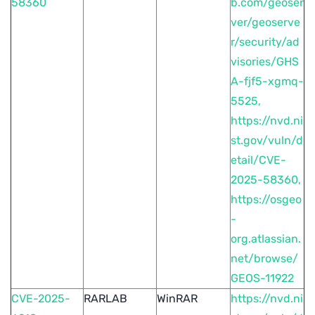
58360
b.com/geoser
ver/geoserve
r/security/ad
visories/GHS
A-fjf5-xgmq-
5525,
https://nvd.ni
st.gov/vuln/d
etail/CVE-
2025-58360,
https://osgeo
-
org.atlassian.
net/browse/
GEOS-11922
CVE-2025-
RARLAB
WinRAR
https://nvd.ni