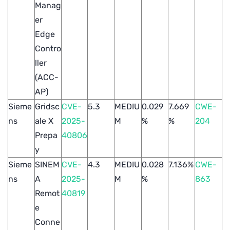
Manag
er
Edge
Contro
ller
(ACC-
AP)
Sieme
Gridsc
CVE-
5.3
MEDIU
0.029
7.669
CWE-
ns
ale X
2025-
M
%
%
204
Prepa
40806
y
Sieme
SINEM
CVE-
4.3
MEDIU
0.028
7.136%
CWE-
ns
A
2025-
M
%
863
Remot
40819
e
Conne