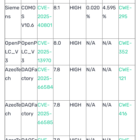
Sieme
COMO
CVE-
8.1
HIGH
0.020
4.595
CWE-
ns
S
2025-
%
%
295
V10.6
40801
OpenP
OpenP
CVE-
8.0
HIGH
N/A
N/A
CWE-
LC_V
LC_V
2025-
352
3
3
13970
AzeoTe
DAQFa
CVE-
7.8
HIGH
N/A
N/A
CWE-
ch
ctory
2025-
121
66584
AzeoTe
DAQFa
CVE-
7.8
HIGH
N/A
N/A
CWE-
ch
ctory
2025-
416
66585