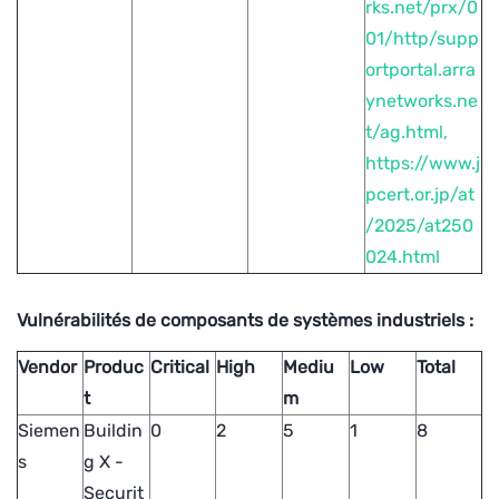
rks.net/prx/0
01/http/supp
ortportal.arra
ynetworks.ne
t/ag.html,
https://www.j
pcert.or.jp/at
/2025/at250
024.html
Vulnérabilités de composants de systèmes industriels :
Vendor
Produc
Critical
High
Mediu
Low
Total
t
m
Siemen
Buildin
0
2
5
1
8
s
g X -
Securit