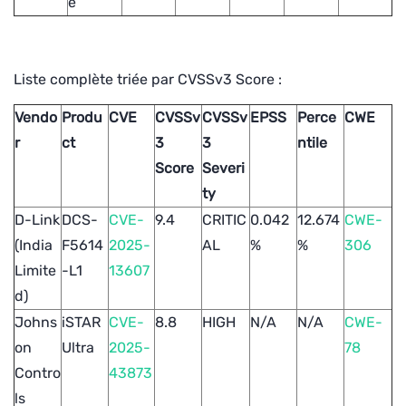
e
Liste complète triée par CVSSv3 Score :
Vendo
Produ
CVE
CVSSv
CVSSv
EPSS
Perce
CWE
r
ct
3
3
ntile
Score
Severi
ty
D-Link
DCS-
CVE-
9.4
CRITIC
0.042
12.674
CWE-
(India
F5614
2025-
AL
%
%
306
Limite
-L1
13607
d)
Johns
iSTAR
CVE-
8.8
HIGH
N/A
N/A
CWE-
on
Ultra
2025-
78
Contro
43873
ls