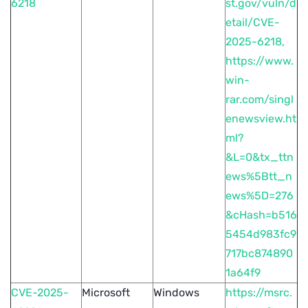
6218
st.gov/vuln/d
etail/CVE-
2025-6218,
https://www.
win-
rar.com/singl
enewsview.ht
ml?
&L=0&tx_ttn
ews%5Btt_n
ews%5D=276
&cHash=b516
5454d983fc9
717bc874890
1a64f9
CVE-2025-
Microsoft
Windows
https://msrc.