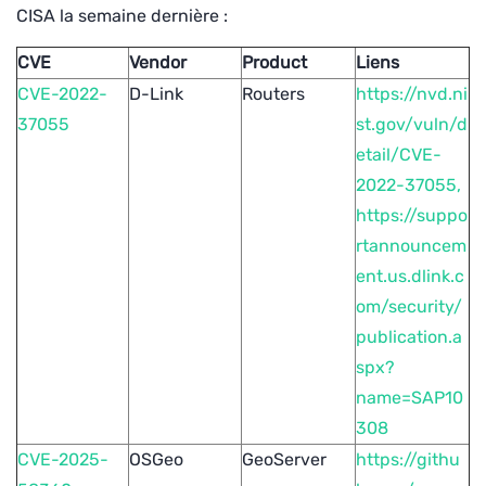
CISA la semaine dernière :
CVE
Vendor
Product
Liens
CVE-2022-
D-Link
Routers
https://nvd.ni
37055
st.gov/vuln/d
etail/CVE-
2022-37055,
https://suppo
rtannouncem
ent.us.dlink.c
om/security/
publication.a
spx?
name=SAP10
308
CVE-2025-
OSGeo
GeoServer
https://githu