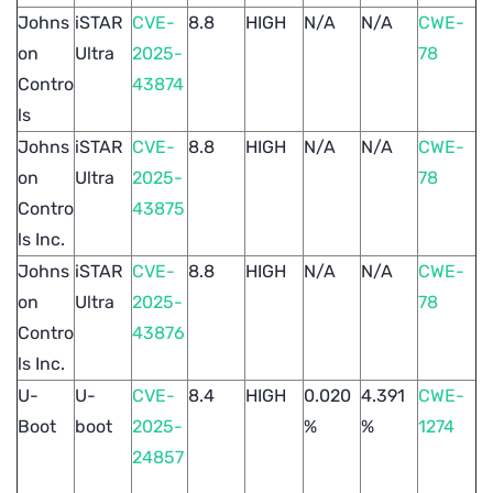
Johns
iSTAR
CVE-
8.8
HIGH
N/A
N/A
CWE-
on
Ultra
2025-
78
Contro
43874
ls
Johns
iSTAR
CVE-
8.8
HIGH
N/A
N/A
CWE-
on
Ultra
2025-
78
Contro
43875
ls Inc.
Johns
iSTAR
CVE-
8.8
HIGH
N/A
N/A
CWE-
on
Ultra
2025-
78
Contro
43876
ls Inc.
U-
U-
CVE-
8.4
HIGH
0.020
4.391
CWE-
Boot
boot
2025-
%
%
1274
24857