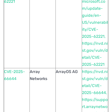
62221
microsoft.co
m/update-
guide/en-
US/vulnerabil
ity/CVE-
2025-62221,
https://nvd.ni
st.gov/vuln/d
etail/CVE-
2025-62221
CVE-2025-
Array
ArrayOS AG
https://nvd.ni
66644
Networks
st.gov/vuln/d
etail/CVE-
2025-66644,
https://suppo
rt.arraynetwo