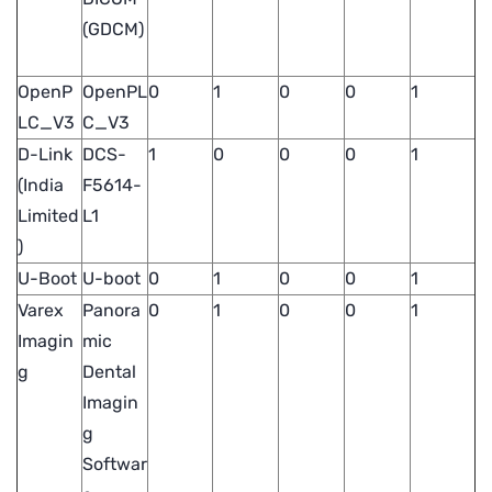
(GDCM)
OpenP
OpenPL
0
1
0
0
1
LC_V3
C_V3
D-Link
DCS-
1
0
0
0
1
(India
F5614-
Limited
L1
)
U-Boot
U-boot
0
1
0
0
1
Varex
Panora
0
1
0
0
1
Imagin
mic
g
Dental
Imagin
g
Softwar