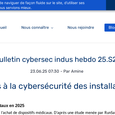
 naviguer de façon fluide sur le site, d’utiliser ses
ous servions mieux.
ueil
Nous connaître
Nous rejoindre
Blo
ulletin cybersec indus hebdo 25.S
23.06.25 07:30
- Par
Amine
 à la cybersécurité des installa
itaux en 2025
s l’achat de dispositifs médicaux. D’après une étude menée par RunSa