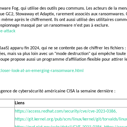
ware Fog, qui utilise des outils peu communs. Les acteurs de la menac
s que GC2, Stowaway et Adaptix, rarement associés aux ransomwares. C
ême après le chiffrement. Ils ont aussi utilisé des utilitaires comme
f d’espionnage masqué par un ransomware n'est pas à exclure.
e-attack
 apparu fin 2024, qui ne se contente pas de chiffrer les fichiers : il 
s, mais va plus loin avec un "mode destruction" qui empêche toute réc
oupe propose aussi un programme d’affiliation flexible pour attirer 
closer-look-at-an-emerging-ransomware.html
agence
 de 
cybersécurité
 américaine CISA la 
semaine 
dernière
 : 
Liens
https://access.redhat.com/security/cve/cve-2023-0386,
https://git.kernel.org/pub/scm/linux/kernel/git/torvalds/li