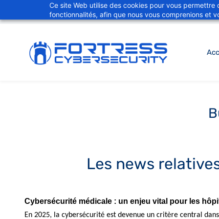
Ce site Web utilise des cookies pour vous permettre de
Skip
Skip
contact@fortress-cybersecurity.fr
fonctionnalités, afin que nous vous comprenions et v
to
to
search
main
content
Acc
B
Les news relatives
Cybersécurité médicale : un enjeu vital pour les hôp
En 2025, la cybersécurité est devenue un critère central dan