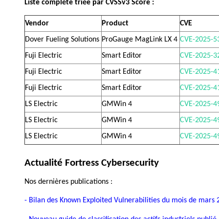
Liste 
complète 
triée
 par CVSSv3 
Score :
Vendor 
Product 
CVE 
Dover Fueling Solutions 
ProGauge MagLink LX 4 
CVE-2025-5
Fuji Electric 
Smart Editor 
CVE-2025-3
Fuji Electric 
Smart Editor 
CVE-2025-4
Fuji Electric 
Smart Editor 
CVE-2025-4
LS Electric 
GMWin 4 
CVE-2025-4
LS Electric 
GMWin 4 
CVE-2025-4
LS Electric 
GMWin 4 
CVE-2025-4
Actualité Fortress Cybersecurity 
Nos 
dernières 
publications :
- Bilan des Known Exploited Vulnerabilities du mois de mars