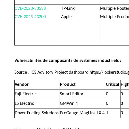
CVE-2023-33538
TP-Link
Multiple Route
CVE-2025-43200
Apple
Multiple Produ
Vulnérabilités
 de 
composants
 de 
systèmes 
industriels
 : 
Source :
 ICS Advisory Project dashboard https://lookerstud
Vendor 
Product 
Critical 
High
Fuji Electric 
Smart Editor 
0 
3 
LS Electric 
GMWin 4 
0 
3 
Dover Fueling Solutions 
ProGauge MagLink LX 4 
1 
0 