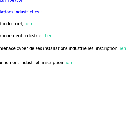
 par l'ANSSI
ations industrielles :
industriel​, 
lien
ironnement industriel, 
lien
menace cyber ​de ses installations industrielles, inscription 
lien 
onnement industriel, inscription 
lien