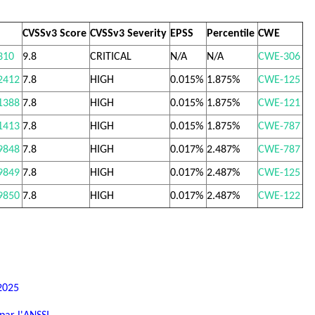
CVSSv3 Score 
CVSSv3 Severity 
EPSS 
Percentile 
CWE 
310
9.8 
CRITICAL 
N/A 
N/A 
CWE-306
2412
7.8 
HIGH 
0.015% 
1.875% 
CWE-125
1388
7.8 
HIGH 
0.015% 
1.875% 
CWE-121
1413
7.8 
HIGH 
0.015% 
1.875% 
CWE-787
9848
7.8 
HIGH 
0.017% 
2.487% 
CWE-787
9849
7.8 
HIGH 
0.017% 
2.487% 
CWE-125
9850
7.8 
HIGH 
0.017% 
2.487% 
CWE-122
 2025