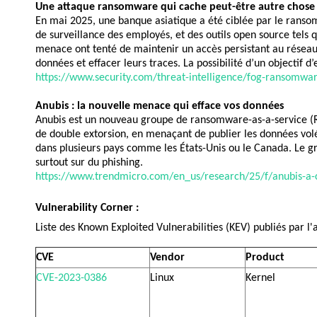
Une attaque ransomware qui cache peut-être autre chose
En mai 2025, une banque asiatique a été ciblée par le ransom
de surveillance des employés, et des outils open source tel
menace ont tenté de maintenir un accès persistant au réseau m
données et effacer leurs traces. La possibilité d’un objecti
https://www.security.com/threat-intelligence/fog-ransomwar
Anubis : la nouvelle menace qui efface vos données
Anubis est un nouveau groupe de ransomware-as-a-service (RaaS)
de double extorsion, en menaçant de publier les données volée
dans plusieurs pays comme les États-Unis ou le Canada. Le gr
surtout sur du phishing.
https://www.trendmicro.com/en_us/research/25/f/anubis-a-
Vulnerability Corner :
Liste
 des Known Exploited Vulnerabilities (KEV) 
publiés
 par 
l'
CVE
Vendor
Product
CVE-2023-0386
Linux
Kernel