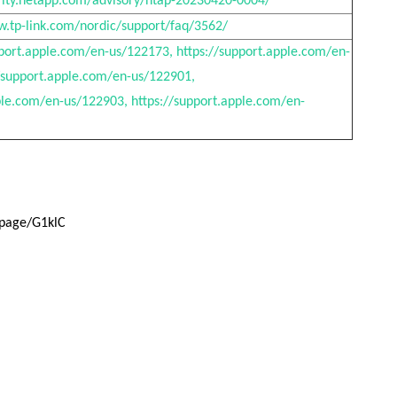
curity.netapp.com/advisory/ntap-20230420-0004/
ww.tp-link.com/nordic/support/faq/3562/
pport.apple.com/en-us/122173, https://support.apple.com/en-
//support.apple.com/en-us/122901,
ple.com/en-us/122903, https://support.apple.com/en-
page/G1klC  