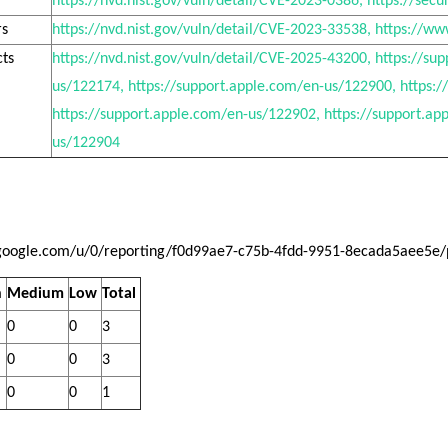
https://nvd.nist.gov/vuln/detail/CVE-2023-0386, https://se
rs
https://nvd.nist.gov/vuln/detail/CVE-2023-33538, https://w
cts
https://nvd.nist.gov/vuln/detail/CVE-2025-43200, https://su
us/122174, https://support.apple.com/en-us/122900, https:
https://support.apple.com/en-us/122902, https://support.ap
us/122904
io.google.com/u/0/reporting/f0d99ae7-c75b-4fdd-9951-8ecada5aee5e/
 
Medium 
Low 
Total 
0 
0 
3 
0 
0 
3 
0 
0 
1 