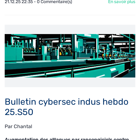
21.12.25 22:35
-
0
Commentaire(s)
En savoir plus
Bulletin cybersec indus hebdo
25.S50
Par
Chantal
Augmentation des attaques par rançongiciels contre